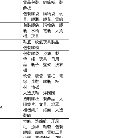
貨品包裝、絕緣板、裝
飾板
包裝膠袋、購物袋、玩
E
具、膠瓶、膠花、電線
包裝膠袋、購物袋、膠
E
瓶、水桶、電瓶、大貨
桶、玩具
鞋底、吹氣玩具裝品、
包裝膠模
包裝膠袋、拉絲、製
帶、繩、玩具、日用
品、瓶子、籃架、洗衣
機
軟管、硬管、窗框、電
線、造鞋、膠瓶、板
材、地板
人造皮鞋、洋囡囡
透明膠板、裝飾品、太
陽鏡片、文具、燈罩、
A
相機鏡片、錶面、人造
裝飾
拉絲、造纖維、牙刷
毛、漁絲、鞋套、包裝
膠膜、齒輪、電動工具
外殼、電器配件、運動