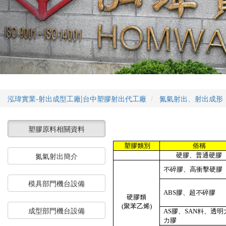
泓瑋實業-射出成型工廠|台中塑膠射出代工廠
氮氣射出、射出成形
塑膠原料相關資料
塑膠類別
俗稱
氮氣射出簡介
硬膠、普通硬膠
不碎膠、高衝擊硬膠
模具部門機台設備
ABS
膠、超不碎膠
硬膠類
(
聚苯乙烯
)
成型部門機台設備
AS
膠、
SAN
料、透明
力膠