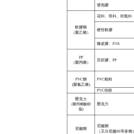
發泡膠
花料、筒料、吹瓶料
軟膠類
硬性軟膠
（聚乙烯）
橡皮膠、
EVA
PP
百折膠、
PP
（聚丙烯）
PVC
類
PVC
粗粉
(
聚氯乙烯
)
PVC
幼粉
壓克力
壓克力
(
聚丙烯酸樹
脂
)
尼龍類
尼龍類
（又分尼龍66等多種