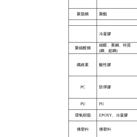
聚脂類
聚酯
冷凝膠
縮醛、賽鋼、特質
聚縮醛類
(
鋼、超鋼
)
纖維素
酸性膠
PC
防彈膠
PU
PU
環氧樹脂
EPOXY
、冷凝膠
佛塑料
佛塑料