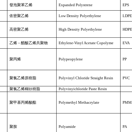
發泡聚苯乙烯
Expanded Polystrene
EPS
依密聚乙烯
Low Density Polyethylene
LDP
高密聚乙烯
High Density Polyethylene
HDP
乙烯－醋酸乙烯共聚物
Ethylene-Vinyl Acetate Copolyme
EVA
聚丙烯
Polypeopylene
PP
聚氯乙烯原樹脂
Polyvinyl Chloride Straight Resin
PVC
聚氯乙烯糊狀樹脂
Polyvinyichloride Paste Resin
聚甲基丙烯酸酯
Polymethyl Methacrylate
PMM
聚胺
Polyamide
PA
）