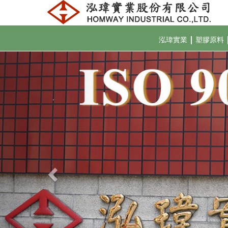
泓瑋實業
塑膠原料