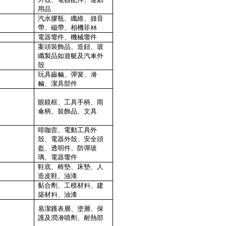
用品
汽水膠瓶、纖維、錄音
帶、磁帶、相機菲林
電器零件、機械零件
案頭裝飾品、造鈕、玻
纖製品如遊艇及汽車外
殼
玩具齒輪、彈簧、滑
輪、潔具部件
眼鏡框、工具手柄、雨
傘柄、裝飾品、文具
啡咖壼、電動工具外
殼、電器外殼、安全頭
盔、透明件、防彈玻
璃、電器零件
鞋底、椅墊、床墊、人
造皮鞋、油漆
黏合劑、工模材料、建
築材料、油漆
易潔鑊表層、塗層、保
護及潤滑噴劑、耐熱部