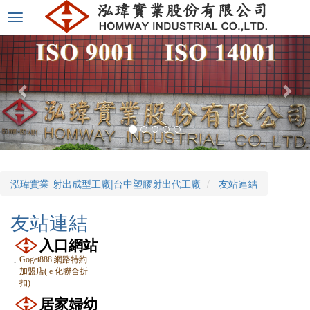
選
單
切
換
泓瑋實業-射出成型工廠|台中塑膠射出代工廠
友站連結
友站連結
入口網站
．
Goget888 網路特約
加盟店( e 化聯合折
扣)
居家婦幼