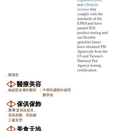
and
vibration
isolator
that
comply with the
standards of the
EJMA and have
passed SGS
product testing and
our flexible
sprinkler hoses
have obtained FM
Approvals from the
US and Taiwan's
National Fire
Agency testing
certification.
．
圓滿意
醫療美容
．
賴啟賢皮膚科醫師
．
中華民國體外循環
醫學會
傢俱傢飾
．
萬事達
、
系統廚具
系統廚櫃、系統櫃
工廠直營
美食天地