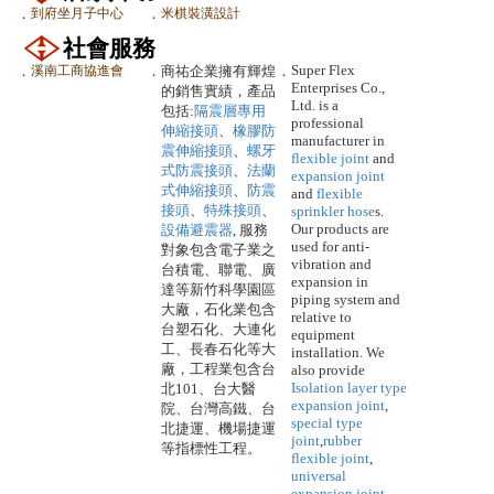
．
到府坐月子中心
．
米棋裝潢設計
社會服務
Super Flex
．
溪南工商協進會
．
商祐企業擁有輝煌
．
Enterprises Co.,
的銷售實績，產品
Ltd. is a
包括:
隔震層專用
professional
伸縮接頭
、
橡膠防
manufacturer in
震伸縮接頭
、
螺牙
flexible joint
and
式防震接頭
、
法蘭
expansion joint
式伸縮接頭
、
防震
and
flexible
接頭
、
特殊接頭
、
sprinkler hose
s.
Our products are
設備避震器
, 服務
used for anti-
對象包含電子業之
vibration and
台積電、聯電、廣
expansion in
達等新竹科學園區
piping system and
大廠，石化業包含
relative to
台塑石化、大連化
equipment
工、長春石化等大
installation. We
廠，工程業包含台
also provide
Isolation layer type
北101、台大醫
expansion joint
,
院、台灣高鐵、台
special type
北捷運、機場捷運
joint
,
rubber
等指標性工程。
flexible joint
,
universal
expansion joint