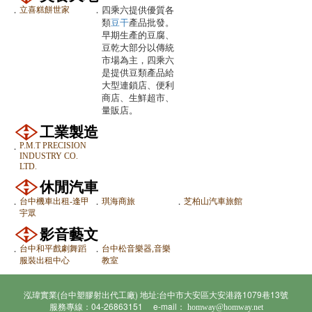
．
立喜糕餅世家
．
四乘六提供優質各
類
豆干
產品批發。
早期生產的豆腐、
豆乾大部分以傳統
市場為主，四乘六
是提供豆類產品給
大型連鎖店、便利
商店、生鮮超市、
量販店。
工業製造
P.M.T PRECISION
．
INDUSTRY CO.
LTD.
休閒汽車
．
台中機車出租-逢甲
．
琪海商旅
．
芝柏山汽車旅館
宇眾
影音藝文
．
台中和平戲劇舞蹈
．
台中松音樂器,音樂
服裝出租中心
教室
泓瑋實業(台中塑膠射出代工廠) 地址:台中市大安區大安港路1079巷13號
服務專線：04-26863151 e-mail：
homway@homway.net