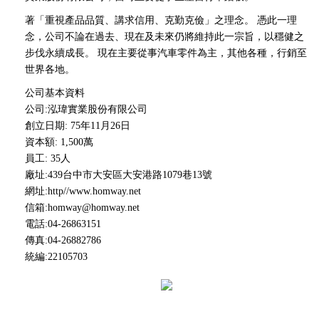
著「重視產品品質、講求信用、克勤克儉」之理念。 憑此一理
念，公司不論在過去、現在及未來仍將維持此一宗旨，以穩健之
步伐永續成長。 現在主要從事汽車零件為主，其他各種，行銷至
世界各地。
公司基本資料
公司:泓瑋實業股份有限公司
創立日期: 75年11月26日
資本額: 1,500萬
員工: 35人
廠址:439台中市大安區大安港路1079巷13號
網址:http//www.homway.net
信箱:homway@homway.net
電話:04-26863151
傳真:04-26882786
統編:22105703