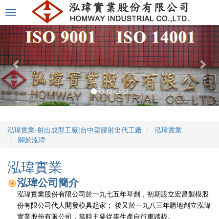
選
單
切
換
泓瑋實業-射出成型工廠|台中塑膠射出代工廠
泓瑋實業
關於泓瑋
泓瑋實業
泓瑋公司簡介
泓瑋實業股份有限公司於一九七五年草創，初期設立宏昌製模股
份有限公司代人開發模具起家； 後又於一九八三年購地創立泓瑋
實業股份有限公司，當時主要從事生產自行車踏板。