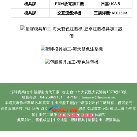
模具課
EDM放電加工機
日嘉/
KA-5
模具課
交直流氬焊機
三揚焊機/
ME250A
泓瑋實業(台中塑膠射出代工廠) 地址:台中市大安區大安港路1079巷13號
服務專線：04-26863151 e-mail：
homway@homway.net
本網頁著作權專屬
所有，侵害必究
泓瑋實業-射出成型工廠|台中塑膠射出代工廠
鼎盈資訊科技_設計維護 v3.0
您是 泓瑋實業-射出成型工廠|台中塑
膠射出代工廠第
位訪客
氮氣射出、氮氣成型
|
中空成型
|
塑膠模具
|
塑膠射出
|
塑膠製品