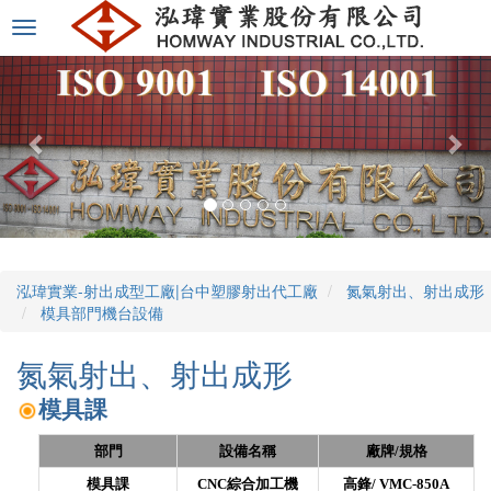
選
單
切
換
泓瑋實業-射出成型工廠|台中塑膠射出代工廠
氮氣射出、射出成形
模具部門機台設備
氮氣射出、射出成形
模具課
部門
設備名稱
廠牌/規格
模具課
CNC綜合加工機
高鋒/
VMC-850A