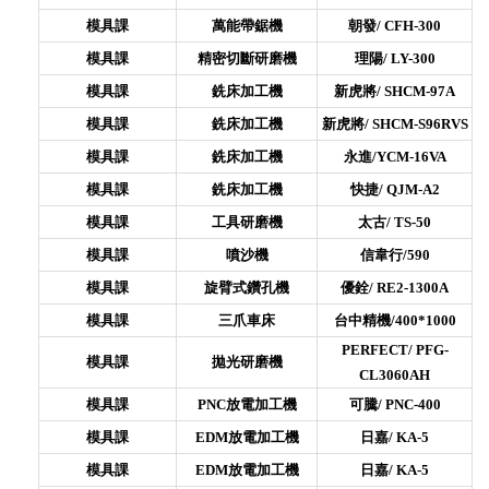
模具課
萬能帶鋸機
朝發/
CFH-300
模具課
精密切斷研磨機
理陽/
LY-300
模具課
銑床加工機
新虎將/
SHCM-97A
模具課
銑床加工機
新虎將/
SHCM-S96RVS
模具課
銑床加工機
永進/YCM-16VA
模具課
銑床加工機
快捷/
QJM-A2
模具課
工具研磨機
太古/
TS-50
模具課
噴沙機
信韋行/590
模具課
旋臂式鑽孔機
優銓/
RE2-1300A
模具課
三爪車床
台中精機/400*1000
PERFECT/
PFG-
模具課
拋光研磨機
CL3060AH
模具課
PNC放電加工機
可騰/
PNC-400
模具課
EDM放電加工機
日嘉/
KA-5
模具課
EDM放電加工機
日嘉/
KA-5