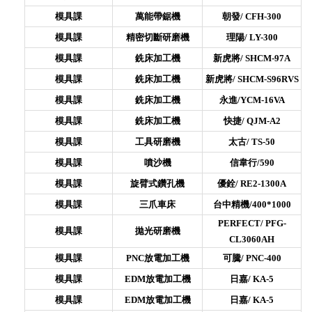
模具課
萬能帶鋸機
朝發/
CFH-300
模具課
精密切斷研磨機
理陽/
LY-300
模具課
銑床加工機
新虎將/
SHCM-97A
模具課
銑床加工機
新虎將/
SHCM-S96RVS
模具課
銑床加工機
永進/YCM-16VA
模具課
銑床加工機
快捷/
QJM-A2
模具課
工具研磨機
太古/
TS-50
模具課
噴沙機
信韋行/590
模具課
旋臂式鑽孔機
優銓/
RE2-1300A
模具課
三爪車床
台中精機/400*1000
PERFECT/
PFG-
模具課
拋光研磨機
CL3060AH
模具課
PNC放電加工機
可騰/
PNC-400
模具課
EDM放電加工機
日嘉/
KA-5
模具課
EDM放電加工機
日嘉/
KA-5