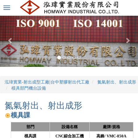
選
單
切
換
泓瑋實業-射出成型工廠|台中塑膠射出代工廠
氮氣射出、射出成形
模具部門機台設備
氮氣射出、射出成形
模具課
部門
設備名稱
廠牌/規格
模具課
CNC綜合加工機
高鋒/
VMC-850A