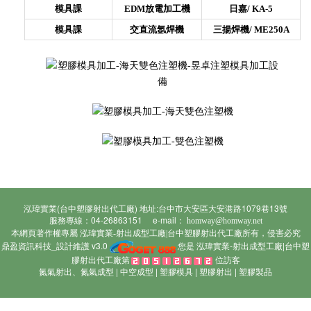
模具課
EDM放電加工機
日嘉/
KA-5
模具課
交直流氬焊機
三揚焊機/
ME250A
泓瑋實業(台中塑膠射出代工廠) 地址:台中市大安區大安港路1079巷13號
服務專線：04-26863151 e-mail：
homway@homway.net
本網頁著作權專屬
所有，侵害必究
泓瑋實業-射出成型工廠|台中塑膠射出代工廠
鼎盈資訊科技_設計維護 v3.0
您是 泓瑋實業-射出成型工廠|台中塑
膠射出代工廠第
位訪客
氮氣射出、氮氣成型
|
中空成型
|
塑膠模具
|
塑膠射出
|
塑膠製品